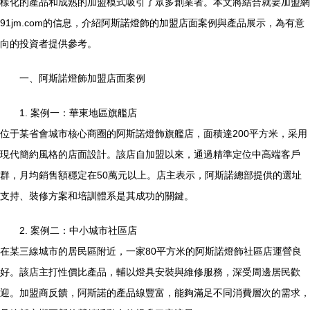
樣化的產品和成熟的加盟模式吸引了眾多創業者。本文將結合就要加盟網
91jm.com的信息，介紹阿斯諾燈飾的加盟店面案例與產品展示，為有意
向的投資者提供參考。
一、阿斯諾燈飾加盟店面案例
1. 案例一：華東地區旗艦店
位于某省會城市核心商圈的阿斯諾燈飾旗艦店，面積達200平方米，采用
現代簡約風格的店面設計。該店自加盟以來，通過精準定位中高端客戶
群，月均銷售額穩定在50萬元以上。店主表示，阿斯諾總部提供的選址
支持、裝修方案和培訓體系是其成功的關鍵。
2. 案例二：中小城市社區店
在某三線城市的居民區附近，一家80平方米的阿斯諾燈飾社區店運營良
好。該店主打性價比產品，輔以燈具安裝與維修服務，深受周邊居民歡
迎。加盟商反饋，阿斯諾的產品線豐富，能夠滿足不同消費層次的需求，