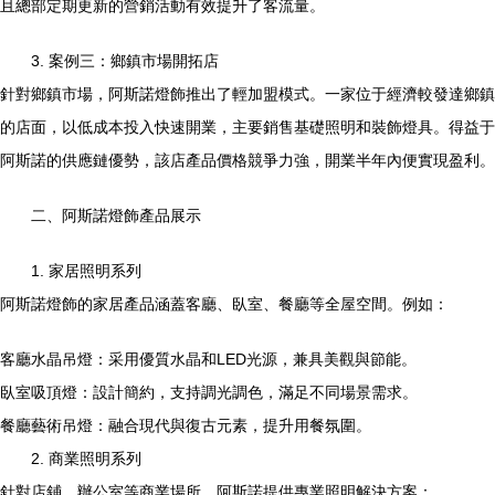
且總部定期更新的營銷活動有效提升了客流量。
3. 案例三：鄉鎮市場開拓店
針對鄉鎮市場，阿斯諾燈飾推出了輕加盟模式。一家位于經濟較發達鄉鎮
的店面，以低成本投入快速開業，主要銷售基礎照明和裝飾燈具。得益于
阿斯諾的供應鏈優勢，該店產品價格競爭力強，開業半年內便實現盈利。
二、阿斯諾燈飾產品展示
1. 家居照明系列
阿斯諾燈飾的家居產品涵蓋客廳、臥室、餐廳等全屋空間。例如：
客廳水晶吊燈：采用優質水晶和LED光源，兼具美觀與節能。
臥室吸頂燈：設計簡約，支持調光調色，滿足不同場景需求。
餐廳藝術吊燈：融合現代與復古元素，提升用餐氛圍。
2. 商業照明系列
針對店鋪、辦公室等商業場所，阿斯諾提供專業照明解決方案：