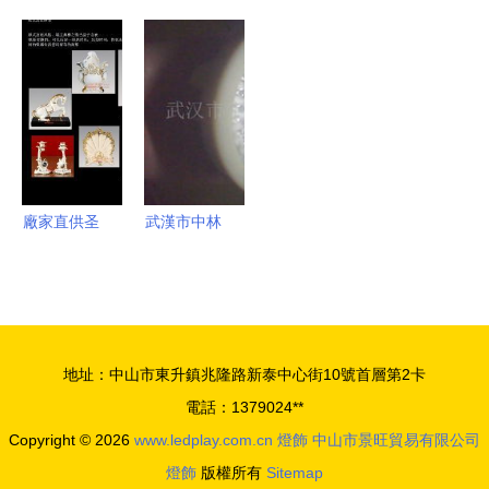
美中燈飾廠
盟 點亮財
設計 點亮
陶瓷燈飾
廠家直銷歐
富之路，共
品牌營銷新
融匯中式美
式簡約時尚
創燈飾行業
視界
學與現代照
鵝頭吊燈
新篇章
明的典雅之
9127-3全
作
解析
廠家直供圣
武漢市中林
來家瓷 燈
園林水下燈
飾行業的品
具產品列表
質之選與世
界工廠網信
地址：中山市東升鎮兆隆路新泰中心街10號首層第2卡
息庫的價值
電話：1379024**
Copyright © 2026
www.ledplay.com.cn
燈飾
中山市景旺貿易有限公司
燈飾
版權所有
Sitemap