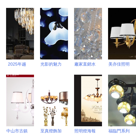
2025年越
光影的魅力
廠家直銷水
美亦佳照明
南奢華燈飾
探索現代燈
晶LED吸頂
全銅歐式吊
新風尚 一
飾的設計美
燈 點亮家
燈，點亮復
場光影與設
學與生活哲
居美學的璀
古雅致的家
計的極致探
學
璨之選
居空間
索
中山市古鎮
至真燈飾加
照明燈海報
福臨門系列